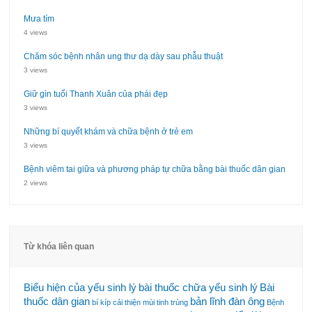
Mưa tím
4 views
Chăm sóc bệnh nhân ung thư dạ dày sau phẫu thuật
3 views
Giữ gìn tuổi Thanh Xuân của phái đẹp
3 views
Những bí quyết khám và chữa bệnh ở trẻ em
3 views
Bệnh viêm tai giữa và phương pháp tự chữa bằng bài thuốc dân gian
2 views
Từ khóa liên quan
Biểu hiện của yếu sinh lý
bài thuốc chữa yếu sinh lý
Bài
thuốc dân gian
bản lĩnh đàn ông
bí kíp cải thiện mùi tinh trùng
Bệnh