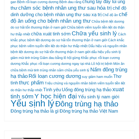
chung tay đẩy lùi ung
gan
Bệnh rối loạn cương dương
Bệnh đau răng
chăm sóc bệnh nhân ung thư sau hóa trị
thư
chế độ
chế
dinh dưỡng cho bệnh nhân ung thư sau xạ trị
Chế độ ăn
độ ăn uống cho bệnh nhân ung thư
Chữa bệnh liệt dương
do sợ hãi tổn thương thận ở nam giới
Chữa bệnh viêm tuyến tiền liệt do thận
Chữa yếu sinh lý
chữa xuát tinh sớm
hư thấp nhiệt
Cách
khắc phục bệnh liệt dương do sợ hãi tổn thương thận ở nam giới
Cách khắc
phục bệnh viêm tuyến tiền liệt do thận hư thấp nhiệt
Dấu hiệu và nguyên nhân
bệnh liệt dương do sợ hãi tổn thương thận ở nam giới
dấu hiệu yếu sinh lý
giảm mùi tinh trùng
Giảm đau bằng lô hội
gừng
Khắc phục rối loạn cương
dương
Khắc phục rối loạn cương dương ngay tại nhà
Lô hội trị bệnh
Món ăn
Nấm đông trùng
chữa bệnh
mùi tinh trùng
nhân sâm chữa yếu sinh lý
hạ thảo
Rối loạn cương dương
Thơ
suy giảm ham muốn
thực phẩm
tình
Triệu chứng và nguyên nhân bệnh viêm tuyến tiền liệt
xuat
Tình yêu
Uống đông trùng hạ thảo
do thận hư thấp nhiệt
Y học hiện đại
tinh sớm
Yếu sinh lý nam giới
Yếu sịnh lý
Đông trùng hạ thảo
Đông trùng hạ thảo là gì
Đông trùng hạ thảo Việt Nam