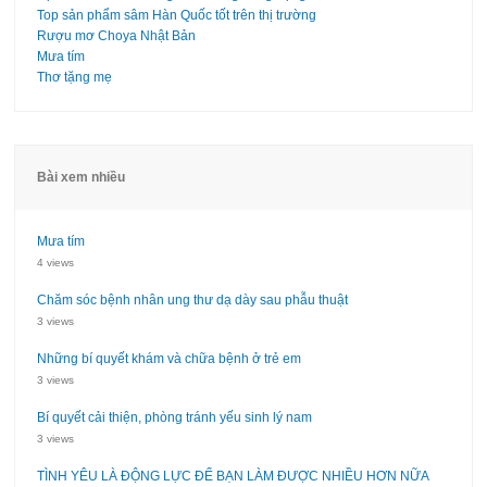
Top sản phẩm sâm Hàn Quốc tốt trên thị trường
Rượu mơ Choya Nhật Bản
Mưa tím
Thơ tặng mẹ
Bài xem nhiều
Mưa tím
4 views
Chăm sóc bệnh nhân ung thư dạ dày sau phẫu thuật
3 views
Những bí quyết khám và chữa bệnh ở trẻ em
3 views
Bí quyết cải thiện, phòng tránh yếu sinh lý nam
3 views
TÌNH YÊU LÀ ĐỘNG LỰC ĐỂ BẠN LÀM ĐƯỢC NHIỀU HƠN NỮA