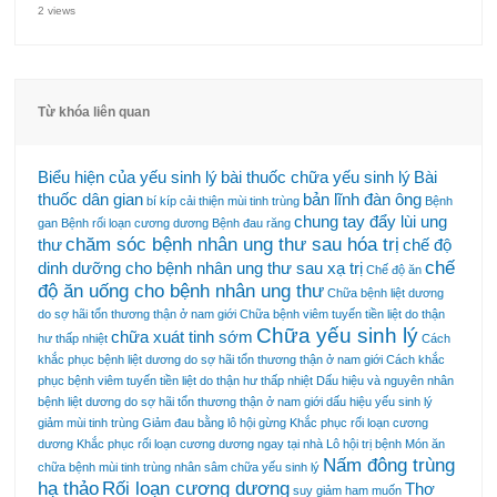
2 views
Từ khóa liên quan
Biểu hiện của yếu sinh lý
bài thuốc chữa yếu sinh lý
Bài
thuốc dân gian
bản lĩnh đàn ông
bí kíp cải thiện mùi tinh trùng
Bệnh
chung tay đẩy lùi ung
gan
Bệnh rối loạn cương dương
Bệnh đau răng
chăm sóc bệnh nhân ung thư sau hóa trị
thư
chế độ
chế
dinh dưỡng cho bệnh nhân ung thư sau xạ trị
Chế độ ăn
độ ăn uống cho bệnh nhân ung thư
Chữa bệnh liệt dương
do sợ hãi tổn thương thận ở nam giới
Chữa bệnh viêm tuyến tiền liệt do thận
Chữa yếu sinh lý
chữa xuát tinh sớm
hư thấp nhiệt
Cách
khắc phục bệnh liệt dương do sợ hãi tổn thương thận ở nam giới
Cách khắc
phục bệnh viêm tuyến tiền liệt do thận hư thấp nhiệt
Dấu hiệu và nguyên nhân
bệnh liệt dương do sợ hãi tổn thương thận ở nam giới
dấu hiệu yếu sinh lý
giảm mùi tinh trùng
Giảm đau bằng lô hội
gừng
Khắc phục rối loạn cương
dương
Khắc phục rối loạn cương dương ngay tại nhà
Lô hội trị bệnh
Món ăn
Nấm đông trùng
chữa bệnh
mùi tinh trùng
nhân sâm chữa yếu sinh lý
hạ thảo
Rối loạn cương dương
Thơ
suy giảm ham muốn