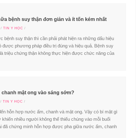
ữa bệnh suy thận đơn giản và ít tốn kém nhất
/
TIN Y HỌC
/
 bệnh suy thận thì cần phải phát hiện ra những dấu hiệu
 được phương pháp điều trị đúng và hiệu quả. Bệnh suy
là triệu chứng thận không thực hiện được chức năng của
g chanh mật ong vào sáng sớm?
/
TIN Y HỌC
/
đến hỗn hợp nước ấm, chanh và mật ong. Vậy có bí mật gì
y khiến nhiều người không thể thiếu chúng vào mỗi buổi
ại đã chứng minh hỗn hợp được pha giữa nước ấm, chanh