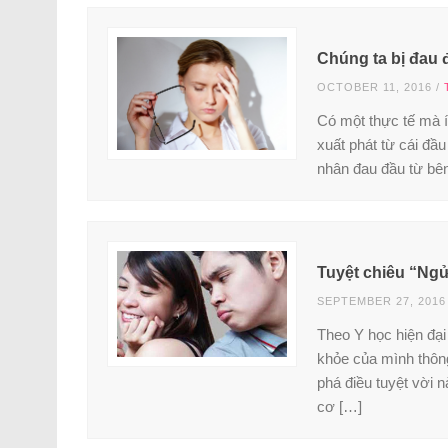
Chúng ta bị đau 
OCTOBER 11, 2016
/
Có một thực tế mà í
xuất phát từ cái đầ
nhân đau đầu từ bên
Tuyệt chiêu “Ng
SEPTEMBER 27, 2016
Theo Y học hiện đại 
khỏe của mình thôn
phá điều tuyệt vời 
cơ […]