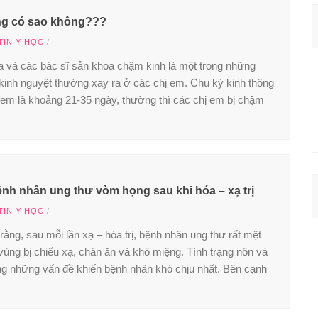
ng có sao không???
TIN Y HỌC
/
 và các bác sĩ sản khoa chậm kinh là một trong những
n kinh nguyệt thường xay ra ở các chị em. Chu kỳ kinh thông
em là khoảng 21-35 ngày, thường thì các chị em bị chậm
nh nhân ung thư vòm họng sau khi hóa – xạ trị
TIN Y HỌC
/
ằng, sau mỗi lần xạ – hóa trị, bệnh nhân ung thư rất mệt
 vùng bị chiếu xạ, chán ăn và khô miệng. Tình trạng nôn và
ng những vấn đề khiến bệnh nhân khó chịu nhất. Bên cạnh