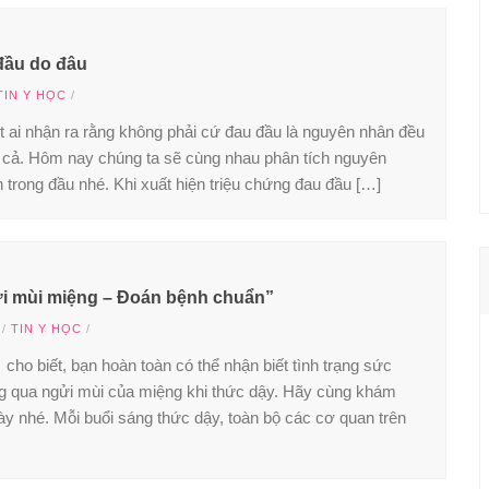
đầu do đâu
TIN Y HỌC
/
t ai nhận ra rằng không phải cứ đau đầu là nguyên nhân đều
u cả. Hôm nay chúng ta sẽ cùng nhau phân tích nguyên
 trong đầu nhé. Khi xuất hiện triệu chứng đau đầu […]
ửi mùi miệng – Đoán bệnh chuẩn”
/
TIN Y HỌC
/
cho biết, bạn hoàn toàn có thể nhận biết tình trạng sức
g qua ngửi mùi của miệng khi thức dậy. Hãy cùng khám
này nhé. Mỗi buổi sáng thức dậy, toàn bộ các cơ quan trên