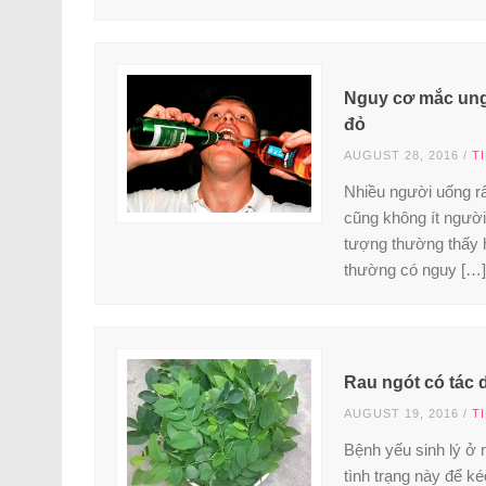
Nguy cơ mắc ung
đỏ
AUGUST 28, 2016
/
T
Nhiều người uống r
cũng không ít người
tượng thường thấy 
thường có nguy […]
Rau ngót có tác 
AUGUST 19, 2016
/
T
Bệnh yếu sinh lý ở 
tình trạng này để k