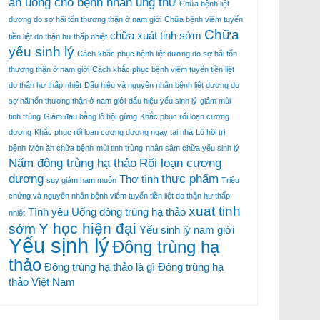
ăn uống cho bệnh nhân ung thư
Chữa bệnh liệt
dương do sợ hãi tổn thương thận ở nam giới
Chữa bệnh viêm tuyến
Chữa
chữa xuát tinh sớm
tiền liệt do thận hư thấp nhiệt
yếu sinh lý
Cách khắc phục bệnh liệt dương do sợ hãi tổn
thương thận ở nam giới
Cách khắc phục bệnh viêm tuyến tiền liệt
do thận hư thấp nhiệt
Dấu hiệu và nguyên nhân bệnh liệt dương do
sợ hãi tổn thương thận ở nam giới
dấu hiệu yếu sinh lý
giảm mùi
tinh trùng
Giảm đau bằng lô hội
gừng
Khắc phục rối loạn cương
dương
Khắc phục rối loạn cương dương ngay tại nhà
Lô hội trị
bệnh
Món ăn chữa bệnh
mùi tinh trùng
nhân sâm chữa yếu sinh lý
Nấm đông trùng hạ thảo
Rối loạn cương
dương
thực phẩm
Thơ tình
suy giảm ham muốn
Triệu
chứng và nguyên nhân bệnh viêm tuyến tiền liệt do thận hư thấp
xuat tinh
Tình yêu
Uống đông trùng hạ thảo
nhiệt
Y học hiện đại
sớm
Yếu sinh lý nam giới
Yếu sịnh lý
Đông trùng hạ
thảo
Đông trùng hạ thảo là gì
Đông trùng hạ
thảo Việt Nam