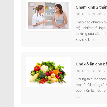
Chậm kinh 2 thá
OCTOBER 13, 2016
/
Theo các chuyên gia
triệu chứng rối loạ
thường của các chị 
khoảng […]
Chế độ ăn cho bệ
OCTOBER 12, 2016
/
Chúng ta cũng thấy r
mỏi rã rời, nóng rát
buồn nôn là một tro
[…]