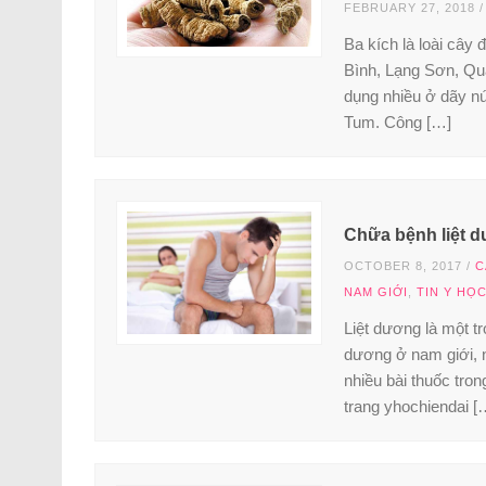
FEBRUARY 27, 2018
Ba kích là loài cây 
Bình, Lạng Sơn, Qu
dụng nhiều ở dãy n
Tum. Công […]
Chữa bệnh liệt d
OCTOBER 8, 2017
/
C
NAM GIỚI
,
TIN Y HỌ
Liệt dương là một t
dương ở nam giới, n
nhiều bài thuốc tro
trang yhochiendai [