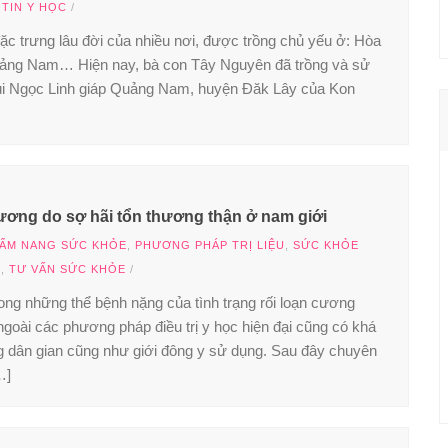
/
TIN Y HỌC
/
đặc trưng lâu đời của nhiều nơi, được trồng chủ yếu ở: Hòa
ảng Nam… Hiện nay, bà con Tây Nguyên đã trồng và sử
úi Ngọc Linh giáp Quảng Nam, huyện Đăk Lây của Kon
ương do sợ hãi tổn thương thận ở nam giới
ẨM NANG SỨC KHỎE
,
PHƯƠNG PHÁP TRỊ LIỆU
,
SỨC KHỎE
C
,
TƯ VẤN SỨC KHỎE
/
rong những thể bệnh nặng của tình trạng rối loạn cương
goài các phương pháp điều trị y học hiện đại cũng có khá
ng dân gian cũng như giới đông y sử dụng. Sau đây chuyên
…]