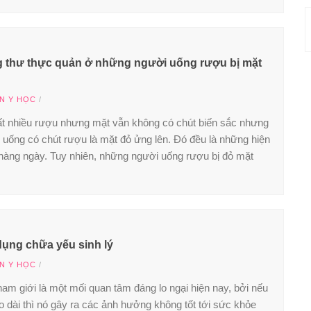
 thư thực quản ở những người uống rượu bị mặt
IN Y HỌC
/
ất nhiều rượu nhưng mặt vẫn không có chút biến sắc nhưng
 uống có chút rượu là mặt đỏ ửng lên. Đó đều là những hiện
hàng ngày. Tuy nhiên, những người uống rượu bị đỏ mặt
dụng chữa yếu sinh lý
IN Y HỌC
/
nam giới là một mối quan tâm đáng lo ngại hiện nay, bởi nếu
éo dài thì nó gây ra các ảnh hưởng không tốt tới sức khỏe