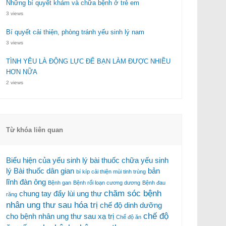
Những bí quyết khám và chữa bệnh ở trẻ em
3 views
Bí quyết cải thiện, phòng tránh yếu sinh lý nam
3 views
TÌNH YÊU LÀ ĐỘNG LỰC ĐỂ BẠN LÀM ĐƯỢC NHIỀU
HƠN NỮA
2 views
Từ khóa liên quan
Biểu hiện của yếu sinh lý
bài thuốc chữa yếu sinh
lý
Bài thuốc dân gian
bản
bí kíp cải thiện mùi tinh trùng
lĩnh đàn ông
Bệnh gan
Bệnh rối loạn cương dương
Bệnh đau
chăm sóc bệnh
chung tay đẩy lùi ung thư
răng
nhân ung thư sau hóa trị
chế độ dinh dưỡng
chế độ
cho bệnh nhân ung thư sau xạ trị
Chế độ ăn