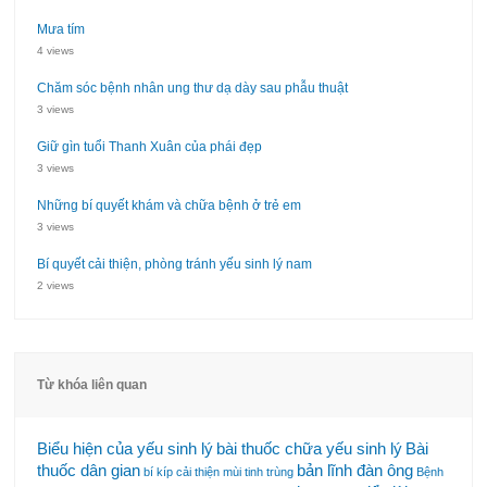
Mưa tím
4 views
Chăm sóc bệnh nhân ung thư dạ dày sau phẫu thuật
3 views
Giữ gìn tuổi Thanh Xuân của phái đẹp
3 views
Những bí quyết khám và chữa bệnh ở trẻ em
3 views
Bí quyết cải thiện, phòng tránh yếu sinh lý nam
2 views
Từ khóa liên quan
Biểu hiện của yếu sinh lý
bài thuốc chữa yếu sinh lý
Bài
thuốc dân gian
bản lĩnh đàn ông
bí kíp cải thiện mùi tinh trùng
Bệnh