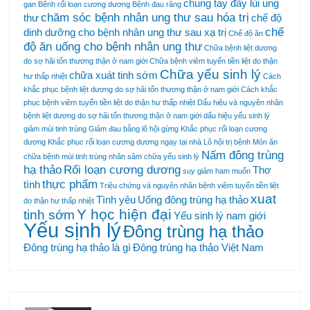
chung tay đẩy lùi ung
gan
Bệnh rối loạn cương dương
Bệnh đau răng
chăm sóc bệnh nhân ung thư sau hóa trị
thư
chế độ
chế
dinh dưỡng cho bệnh nhân ung thư sau xạ trị
Chế độ ăn
độ ăn uống cho bệnh nhân ung thư
Chữa bệnh liệt dương
do sợ hãi tổn thương thận ở nam giới
Chữa bệnh viêm tuyến tiền liệt do thận
Chữa yếu sinh lý
chữa xuát tinh sớm
hư thấp nhiệt
Cách
khắc phục bệnh liệt dương do sợ hãi tổn thương thận ở nam giới
Cách khắc
phục bệnh viêm tuyến tiền liệt do thận hư thấp nhiệt
Dấu hiệu và nguyên nhân
bệnh liệt dương do sợ hãi tổn thương thận ở nam giới
dấu hiệu yếu sinh lý
giảm mùi tinh trùng
Giảm đau bằng lô hội
gừng
Khắc phục rối loạn cương
dương
Khắc phục rối loạn cương dương ngay tại nhà
Lô hội trị bệnh
Món ăn
Nấm đông trùng
chữa bệnh
mùi tinh trùng
nhân sâm chữa yếu sinh lý
hạ thảo
Rối loạn cương dương
Thơ
suy giảm ham muốn
thực phẩm
tình
Triệu chứng và nguyên nhân bệnh viêm tuyến tiền liệt
xuat
Tình yêu
Uống đông trùng hạ thảo
do thận hư thấp nhiệt
Y học hiện đại
tinh sớm
Yếu sinh lý nam giới
Yếu sịnh lý
Đông trùng hạ thảo
Đông trùng hạ thảo là gì
Đông trùng hạ thảo Việt Nam